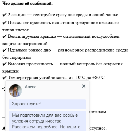
Что делает её особенной:
✔️ 2 секции — тестируйте сразу две среды в одной чашке
✔️ Позволяет проводить испытания требующие несколько
типов клеток
✔️ Вентилируемая крышка — оптимальный воздухообмен +
защита от загрязнений
✔️ Идеально ровное дно — равномерное распределение среды
без сюрпризов
✔️ Высокая прозрачность — полный контроль без открытия
крышки
✔️ Температурная устойчивость: от -10°C до +80°C
Алена
💡
Подходит для:
— микробиологических исследований
Здравствуйте!
— выделения чистых культур
— тестирования чувствительности к антибиотикам
Мы подготовили для вас особые
— хранения лабораторных образцов
условия сотрудничества.
Расскажем подробнее. Напишите
Аналог бренда Sarstedt
— но выгоднее и доступнее.