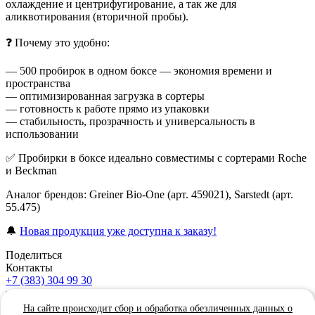
охлаждение и центрифугирование, а так же для
аликвотирования (вторичной пробы).
❓ Почему это удобно:
— 500 пробирок в одном боксе — экономия времени и
пространства
— оптимизированная загрузка в сортеры
— готовность к работе прямо из упаковки
— стабильность, прозрачность и универсальность в
использовании
✅ Пробирки в боксе идеально совместимы с сортерами Roche
и Beckman
Аналог брендов: Greiner Bio-One (арт. 459021), Sarstedt (арт.
55.475)
🔔
Новая продукция уже доступна к заказу!
Поделиться
Контакты
+7 (383) 304 99 30
zakaz@sovteh2012.ru
г. Бердск, ул. Зелёная роща, 7/34, офис 77
На сайте происходит сбор и обработка обезличенных данных о