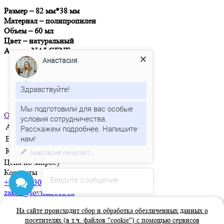
Размер – 82 мм*38 мм
Материал – полипропилен
Объем – 60 мл
Цвет – натуральный
Аналог NALGENE
Анастасия
Здравствуйте!
Мы подготовили для вас особые
Отправить заявку
условия сотрудничества.
Артикул
FL-060
Расскажем подробнее. Напишите
Единица измерения
шт
Количество в упаковке
400
Анастасия
печатает...
Цена по запросу
Контакты
Введите сообщение
+7 (383) 304 99 30
zakaz@sovteh2012.ru
г. Бердск, ул. Зелёная роща, 7/34, офис 77
На сайте происходит сбор и обработка обезличенных данных о
Пн.-Пт. с 9:00 до 18:00
посетителях (в т.ч. файлов "cookie") с помощью сервисов
Заказать звонок