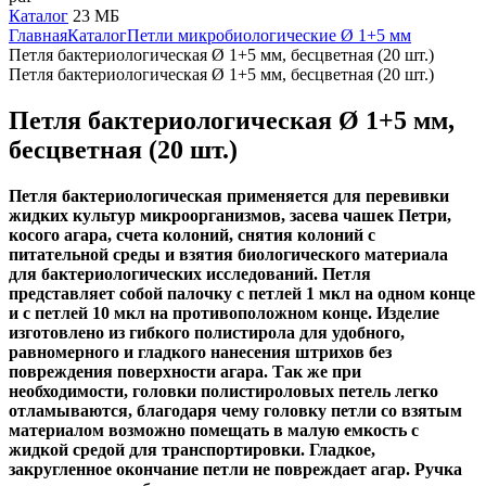
Каталог
23 МБ
Главная
Каталог
Петли микробиологические Ø 1+5 мм
Петля бактериологическая Ø 1+5 мм, бесцветная (20 шт.)
Петля бактериологическая Ø 1+5 мм, бесцветная (20 шт.)
Петля бактериологическая Ø 1+5 мм,
бесцветная (20 шт.)
Петля бактериологическая применяется для перевивки
жидких культур микроорганизмов, засева чашек Петри,
косого агара, счета колоний, снятия колоний с
питательной среды и взятия биологического материала
для бактериологических исследований. Петля
представляет собой палочку с петлей 1 мкл на одном конце
и с петлей 10 мкл на противоположном конце. Изделие
изготовлено из гибкого полистирола для удобного,
равномерного и гладкого нанесения штрихов без
повреждения поверхности агара. Так же при
необходимости, головки полистироловых петель легко
отламываются, благодаря чему головку петли со взятым
материалом возможно помещать в малую емкость с
жидкой средой для транспортировки. Гладкое,
закругленное окончание петли не повреждает агар. Ручка