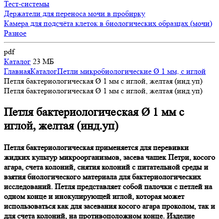
Тест-системы
Держатели для переноса мочи в пробирку
Камера для подсчёта клеток в биологических образцах (мочи)
Разное
pdf
Каталог
23 МБ
Главная
Каталог
Петли микробиологические Ø 1 мм, с иглой
Петля бактериологическая Ø 1 мм с иглой, желтая (инд.уп)
Петля бактериологическая Ø 1 мм с иглой, желтая (инд.уп)
Петля бактериологическая Ø 1 мм с
иглой, желтая (инд.уп)
Петля бактериологическая применяется для перевивки
жидких культур микроорганизмов, засева чашек Петри, косого
агара, счета колоний, снятия колоний с питательной среды и
взятия биологического материала для бактериологических
исследований. Петля представляет собой палочки с петлей на
одном конце и инокулирующей иглой, которая может
использоваться как для засевания косого агара проколом, так и
для счета колоний, на противоположном конце. Изделие