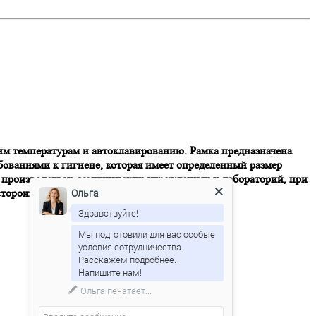
ким температурам и автоклавированию. Рамка предназначена
ебованиями к гигиене, которая имеет определенный размер
 производствах, медицинских учреждениях и лабораторий, при
сторонней микрофлоры при отборе пробы.
Ольга
Здравствуйте!
Мы подготовили для вас особые
условия сотрудничества.
Расскажем подробнее.
Ольга
печатает...