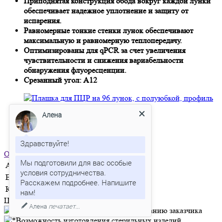
Приподнятая конструкция обода вокруг каждой лунки
обеспечивает надежное уплотнение и защиту от
испарения.
Равномерные тонкие стенки лунок обеспечивают
максимальную и равномерную теплопередачу.
Оптимизированы для qPCR за счет увеличения
чувствительности и снижения вариабельности
обнаружения флуоресценции.
Срезанный угол: А12
Алена
Здравствуйте!
Отправить заявку
Мы подготовили для вас особые
Артикул
PCR-P-96-04GN
условия сотрудничества.
Единица измерения
шт
Расскажем подробнее. Напишите
Количество в упаковке
10
Цена по запросу
Алена
печатает...