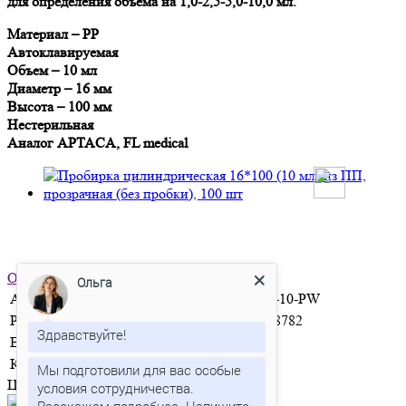
для определения объема на 1,0-2,5-5,0-10,0 мл.
Материал – PP
Автоклавируемая
Объем – 10 мл
Диаметр – 16 мм
Высота – 100 мм
Нестерильная
Аналог APTACA, FL medical
Отправить заявку
Ольга
Артикул
BIO-U-10-PW
Регистрационное удостоверение №
2022/18782
Здравствуйте!
Единица измерения
шт
Количество в упаковке
100
Мы подготовили для вас особые
Цена по запросу
условия сотрудничества.