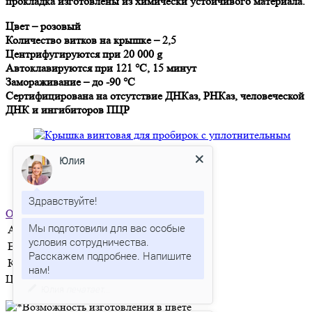
прокладка изготовлены из химически устойчивого материала.
Цвет – розовый
Количество витков на крышке – 2,5
Центрифугируются при 20 000 g
Автоклавируются при 121 °C, 15 минут
Замораживание – до -90 °C
Сертифицирована на отсутствие ДНКаз, РНКаз, человеческой
ДНК и ингибиторов ПЦР
Юлия
Здравствуйте!
Отправить заявку
Мы подготовили для вас особые
Артикул
C1-PI-S
условия сотрудничества.
Единица измерения
шт
Расскажем подробнее. Напишите
Количество в упаковке
500
Цена по запросу
Юлия
печатает...