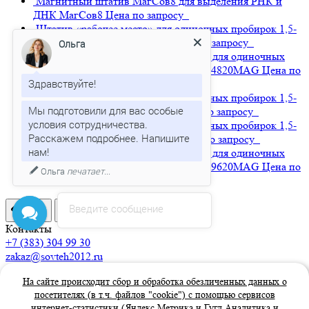
Магнитный штатив МагСов8 для выделения РНК и
ДНК
МагСов8
Цена по запросу
Штатив «рабочее место» для одиночных пробирок 1,5-
2,0 мл, 40 гнёзд
RAME-4020
Цена по запросу
Ольга
Магнитный штатив «рабочее место» для одиночных
пробирок 1,5-2,0 мл, 48 гнёзд
RAME-4820MAG
Цена по
Здравствуйте!
запросу
Штатив «рабочее место» для одиночных пробирок 1,5-
Мы подготовили для вас особые
2,0 мл, 64 гнезда
RAME-6420
Цена по запросу
условия сотрудничества.
Штатив «рабочее место» для одиночных пробирок 1,5-
Расскажем подробнее. Напишите
2,0 мл, 96 гнёзд
RAME-9620S
Цена по запросу
Магнитный штатив «рабочее место» для одиночных
пробирок 1,5-2,0 мл, 96 гнёзд
RAME-9620MAG
Цена по
Ольга
печатает...
запросу
Введите сообщение
Контакты
+7 (383) 304 99 30
zakaz@sovteh2012.ru
г. Бердск, ул. Зелёная роща, 7/34, офис 77
На сайте происходит сбор и обработка обезличенных данных о
Пн.-Пт. с 9:00 до 18:00
посетителях (в т.ч. файлов "cookie") с помощью сервисов
Заказать звонок
интернет-статистики (Яндекс Метрика и Гугл Аналитика и