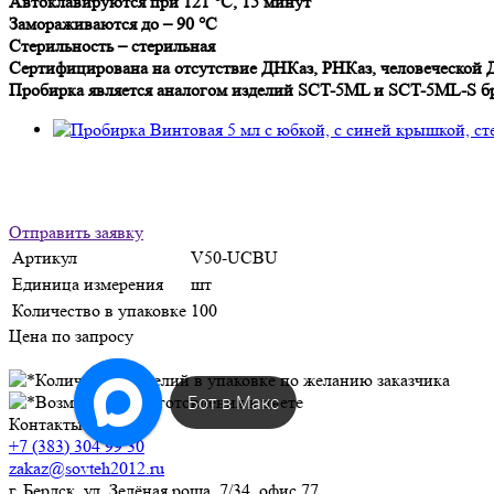
Автоклавируются при 121 °C, 15 минут
Замораживаются до – 90 °C
Стерильность – стерильная
Сертифицирована на отсутствие ДНКаз, РНКаз, человеческой
Пробирка является аналогом изделий SCT-5ML и SCT-5ML-S 
Отправить заявку
Артикул
V50-UCBU
Единица измерения
шт
Количество в упаковке
100
Цена по запросу
Бот в Макс
Контакты
+7 (383) 304 99 30
zakaz@sovteh2012.ru
г. Бердск, ул. Зелёная роща, 7/34, офис 77