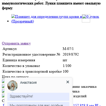
иммунологических работ. Лунки планшета имеют овальную
форму.
Отправить заявку
Артикул
М-07/1
Регистрационное удостоверение №
2019/8792
Единица измерения
шт
Количество в упаковке
1/100
Количество в транспортной коробке
100
Цена по запросу
Анастасия
Здравствуйте!
Сопутствующие товары
Мы подготовили для вас особые
Палочка для отделения и удаления сгустка 157,8*8,8 мм
PL-
условия сотрудничества.