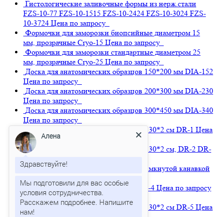
Гистологические заливочные формы из нерж.стали
FZS-10-77 FZS-10-1515 FZS-10-2424 FZS-10-3024 FZS-
10-3724
Цена по запросу
Формочки для заморозки биопсийные диаметром 15
мм, прозрачные
Cryo-15
Цена по запросу
Формочки для заморозки стандартные диаметром 25
мм, прозрачные
Cryo-25
Цена по запросу
Доска для анатомических образцов 150*200 мм
DIA-152
Цена по запросу
Доска для анатомических образцов 200*300 мм
DIA-230
Цена по запросу
Доска для анатомических образцов 300*450 мм
DIA-340
Цена по запросу
Многоразовая доска для вырезки 50*30*2 см
DR-1
Цена
Алена
по запросу
Многоразовая доска для вырезки 50*30*2 см, DR-2
DR-
2
Цена по запросу
Здравствуйте!
Многоразовая доска для вырезки с замкнутой канавкой
DR-3
Цена по запросу
Мы подготовили для вас особые
Многоразовая доска для вырезки
DR-4
Цена по запросу
условия сотрудничества.
Расскажем подробнее. Напишите
Многоразовая доска для вырезки 40*30*2 см
DR-5
Цена
по запросу