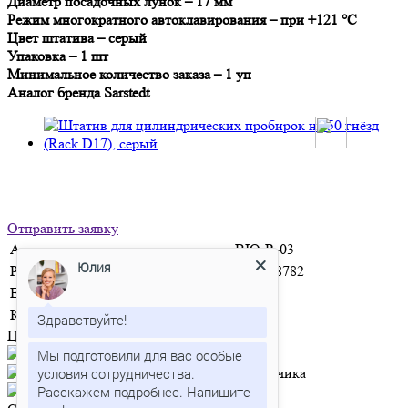
Диаметр посадочных лунок – 17 мм
Режим многократного автоклавирования – при +121 °С
Цвет штатива – серый
Упаковка – 1 шт
Минимальное количество заказа – 1 уп
Аналог бренда Sarstedt
Отправить заявку
Артикул
BIO-R-03
Юлия
Регистрационное удостоверение №
2022/18782
Единица измерения
шт
Количество в упаковке
1
Здравствуйте!
Цена по запросу
Мы подготовили для вас особые
условия сотрудничества.
Расскажем подробнее. Напишите